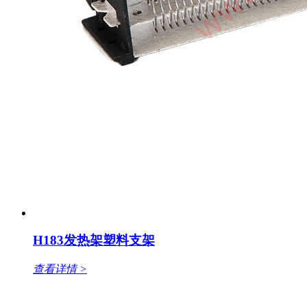
H183发热架塑料支架
查看详情 >