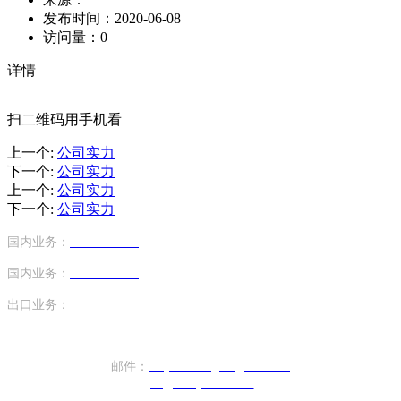
发布时间：
2020-06-08
访问量：
0
详情
扫二维码用手机看
上一个
:
公司实力
下一个
:
公司实力
上一个
:
公司实力
下一个
:
公司实力
国内业务：
13824752243
（手机号）
国内业务：
13824787348
（手机号）
出口业务：
+86-17820440610（座机）
邮件：
sany.xiezhengren@163.com
ptc@sunny-china.net