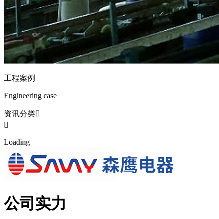
工程案例
Engineering case
资讯分类


L
o
a
d
i
n
g
公司实力